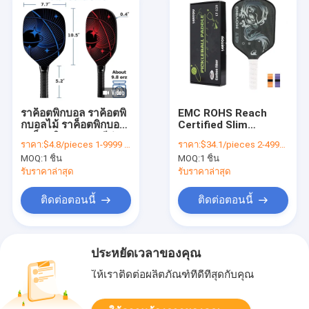
ราค็อตพิกบอล ราค็อตพิ
EMC ROHS Reach
กบอลไม้ ราค็อตพิกบอล
Certified Slim
ราค็อตพิกบอล ชุดกีฬา
Pedometer Bracelet
ราคา:
$4.8/pieces 1-9999 pieces
ราคา:
$34.1/pieces 2-4999 pieces
กลางแจ้ง
ระยะทางสูงสุด
MOQ:
1 ชิ้น
MOQ:
1 ชิ้น
1999.99Km/1263.99ไมล์
รับราคาล่าสุด
รับราคาล่าสุด
ติดต่อตอนนี้
ติดต่อตอนนี้
ประหยัดเวลาของคุณ
ให้เราติดต่อผลิตภัณฑ์ที่ดีที่สุดกับคุณ