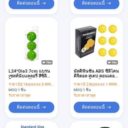
ติดต่อตอนนี้
ติดต่อตอนนี้
L24*Dia3.7cm แบรน
มัลติฟันชั่น ABS ซิลิโคน
เซลท์นับแคลอรี่ สีซิลิ
ดิจิตอล สเตป คอนเตอร์
โคน แบนด์ฟิตเนส
แบรนสเล็ต พร้อมแสดง
ราคา:
$2.14/pieces 2-4999 pieces
ราคา:
$ 2.8/pieces 1-9999 pieces
เวลา 24H
MOQ:
1 ชิ้น
MOQ:
1 ชิ้น
รับราคาล่าสุด
รับราคาล่าสุด
ติดต่อตอนนี้
ติดต่อตอนนี้